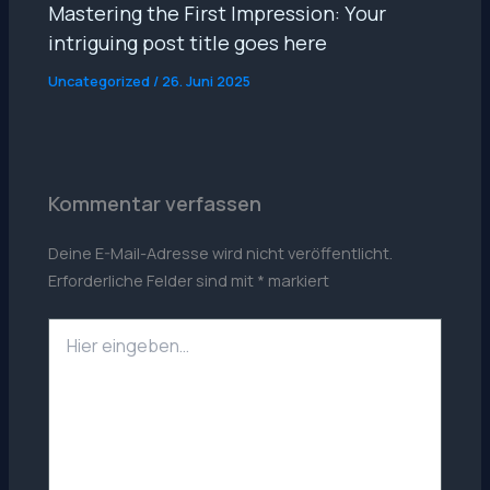
Mastering the First Impression: Your
intriguing post title goes here
Uncategorized
/
26. Juni 2025
Kommentar verfassen
Deine E-Mail-Adresse wird nicht veröffentlicht.
Erforderliche Felder sind mit
*
markiert
Hier
eingeben…