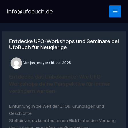
Zum
Inhalt
info@ufobuch.de
MAI
springen
MEN
Entdecke UFO-Workshops und Seminare bei
UfoBuch für Neugierige
Von
jan_meyer
/
16. Juli 2025
Entdecke das Unbekannte: Wie UFO-
Workshops deine Perspektive für immer
verändern werden!
Einführung in die Welt der UFOs: Grundlagen und
Geschichte
Stell dir vor, du könntest einen Blick hinter den Vorhang
des Universums werfen und Geheimnisse