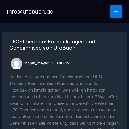
Zum
Inhalt
info@ufobuch.de
MAI
springen
MEN
UFO-Theorien: Entdeckungen und
Geheimnisse von UfoBuch
Von
jan_meyer
/
16. Juli 2025
Entdecke die verborgenen Geheimnisse der UFO-
Theorien: Eine fesselnde Reise ins Unbekannte
Hast du dich jemals gefragt, was wirklich hinter den
mysteriösen Lichtern am Nachthimmel steckt? Was wäre,
wenn wir nicht allein im Universum wären? Die Welt der
UFO-Theorien wartet darauf, von dir entdeckt zu werden –
und UfoBuch ist dein Schlüssel zu diesen faszinierenden
Geheimnissen. Die Vorstellung, dass wir nicht die einzigen